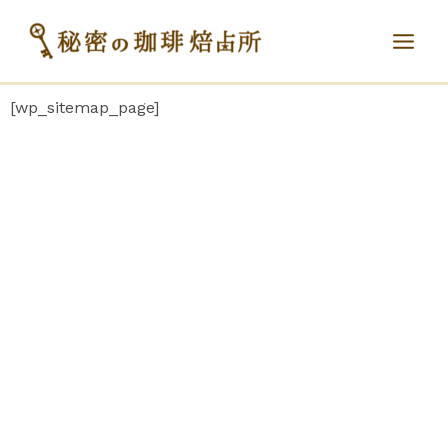
内
容
Main
を
ス
Men
[wp_sitemap_page]
キ
ッ
プ